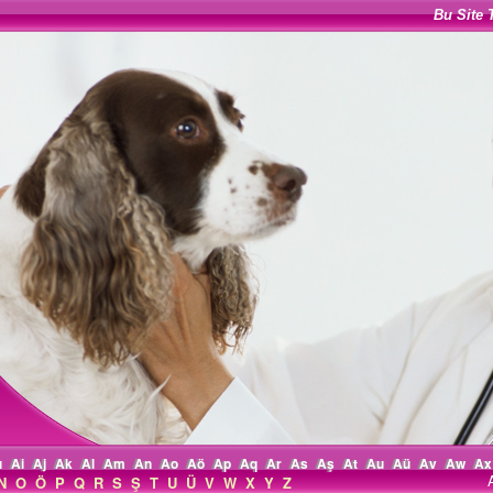
Bu Site 
ı
Ai
Aj
Ak
Al
Am
An
Ao
Aö
Ap
Aq
Ar
As
Aş
At
Au
Aü
Av
Aw
Ax
N
O
Ö
P
Q
R
S
Ş
T
U
Ü
V
W
X
Y
Z