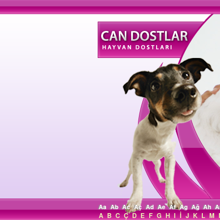
Aa
Ab
Ac
Aç
Ad
Ae
Af
Ag
Ağ
Ah
A
A
B
C
Ç
D
E
F
G
H
I
İ
J
K
L
M