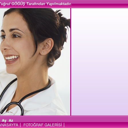
Tuğrul GÖĞÜŞ Tarafından Yapılmaktadır.
Ay
Az
|
|
ANASAYFA
FOTOĞRAF GALERİSİ