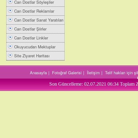
Can Dostlar Söyleşiler
Can Dostlar Reklamlar
Can Dostlar Sanat Yaratıları
Can Dostlar Şiirler
Can Dostlar Linkler
Okuyucudan Mektuplar
Site Ziyaret Haritası
Anasayfa
|
Fotoğraf Galerisi
|
İletişim
|
Telif hakları için 
Son Güncelleme:
02.07.2021 06:34
Toplam Z