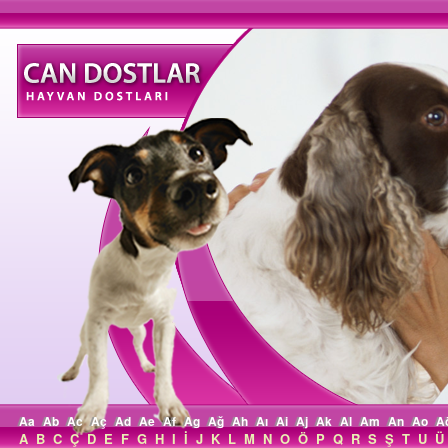
Aa
Ab
Ac
Aç
Ad
Ae
Af
Ag
Ağ
Ah
Aı
Ai
Aj
Ak
Al
Am
An
Ao
A
A
B
C
Ç
D
E
F
G
H
I
İ
J
K
L
M
N
O
Ö
P
Q
R
S
Ş
T
U
Ü