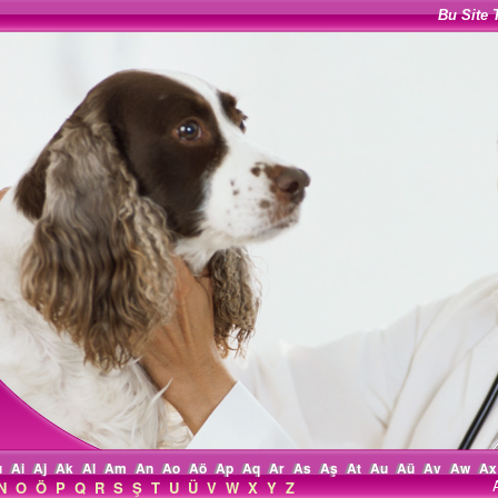
Bu Site 
ı
Ai
Aj
Ak
Al
Am
An
Ao
Aö
Ap
Aq
Ar
As
Aş
At
Au
Aü
Av
Aw
Ax
N
O
Ö
P
Q
R
S
Ş
T
U
Ü
V
W
X
Y
Z