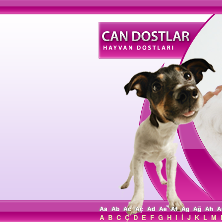
Aa
Ab
Ac
Aç
Ad
Ae
Af
Ag
Ağ
Ah
A
A
B
C
Ç
D
E
F
G
H
I
İ
J
K
L
M