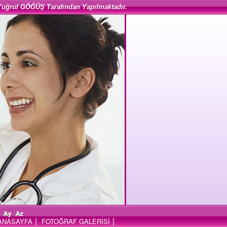
Tuğrul GÖĞÜŞ Tarafından Yapılmaktadır.
Ay
Az
|
|
ANASAYFA
FOTOĞRAF GALERİSİ