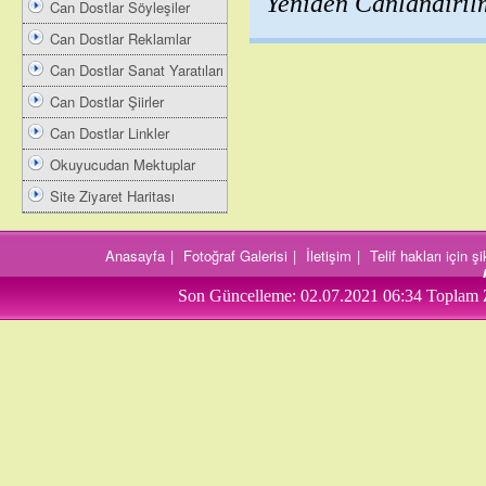
Yeniden Canlandırıl
Can Dostlar Söyleşiler
Can Dostlar Reklamlar
Can Dostlar Sanat Yaratıları
Can Dostlar Şiirler
Can Dostlar Linkler
Okuyucudan Mektuplar
Site Ziyaret Haritası
Anasayfa
|
Fotoğraf Galerisi
|
İletişim
|
Telif hakları için 
Son Güncelleme:
02.07.2021 06:34
Toplam 