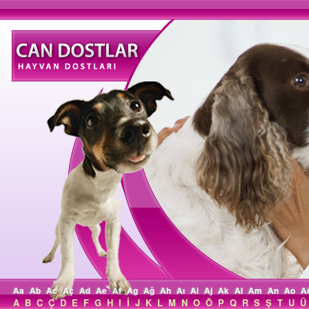
Aa
Ab
Ac
Aç
Ad
Ae
Af
Ag
Ağ
Ah
Aı
Ai
Aj
Ak
Al
Am
An
Ao
A
A
B
C
Ç
D
E
F
G
H
I
İ
J
K
L
M
N
O
Ö
P
Q
R
S
Ş
T
U
Ü