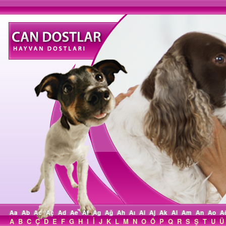
Aa
Ab
Ac
Aç
Ad
Ae
Af
Ag
Ağ
Ah
Aı
Ai
Aj
Ak
Al
Am
An
Ao
A
A
B
C
Ç
D
E
F
G
H
I
İ
J
K
L
M
N
O
Ö
P
Q
R
S
Ş
T
U
Ü