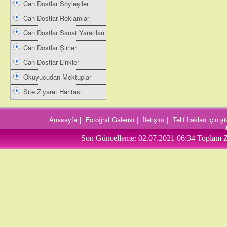
Can Dostlar Söyleşiler
Can Dostlar Reklamlar
Can Dostlar Sanat Yaratıları
Can Dostlar Şiirler
Can Dostlar Linkler
Okuyucudan Mektuplar
Site Ziyaret Haritası
Anasayfa
|
Fotoğraf Galerisi
|
İletişim
|
Telif hakları için 
Son Güncelleme:
02.07.2021 06:34
Toplam Z