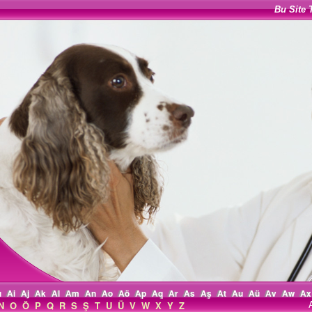
Bu Site 
ı
Ai
Aj
Ak
Al
Am
An
Ao
Aö
Ap
Aq
Ar
As
Aş
At
Au
Aü
Av
Aw
Ax
N
O
Ö
P
Q
R
S
Ş
T
U
Ü
V
W
X
Y
Z