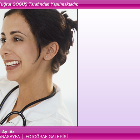
Tuğrul GÖĞÜŞ Tarafından Yapılmaktadır.
Ay
Az
|
|
ANASAYFA
FOTOĞRAF GALERİSİ