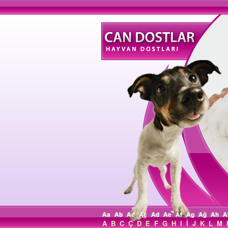
Aa
Ab
Ac
Aç
Ad
Ae
Af
Ag
Ağ
Ah
A
A
B
C
Ç
D
E
F
G
H
I
İ
J
K
L
M