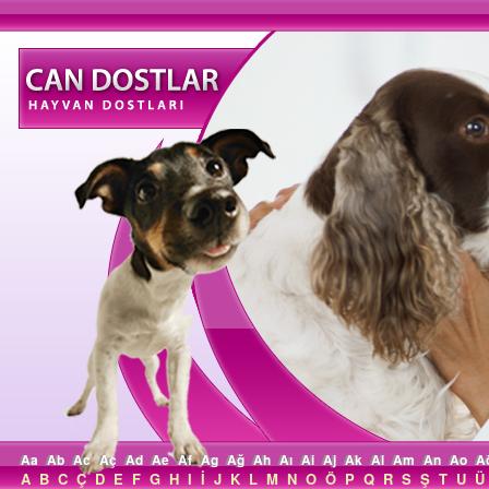
Aa
Ab
Ac
Aç
Ad
Ae
Af
Ag
Ağ
Ah
Aı
Ai
Aj
Ak
Al
Am
An
Ao
A
A
B
C
Ç
D
E
F
G
H
I
İ
J
K
L
M
N
O
Ö
P
Q
R
S
Ş
T
U
Ü