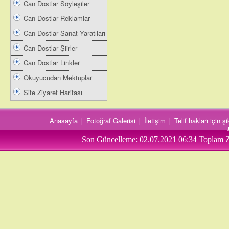
Can Dostlar Söyleşiler
Can Dostlar Reklamlar
Can Dostlar Sanat Yaratıları
Can Dostlar Şiirler
Can Dostlar Linkler
Okuyucudan Mektuplar
Site Ziyaret Haritası
Anasayfa
|
Fotoğraf Galerisi
|
İletişim
|
Telif hakları için 
Son Güncelleme:
02.07.2021 06:34
Toplam Z