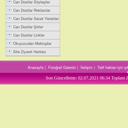
Can Dostlar Söyleşiler
Can Dostlar Reklamlar
Can Dostlar Sanat Yaratıları
Can Dostlar Şiirler
Can Dostlar Linkler
Okuyucudan Mektuplar
Site Ziyaret Haritası
Anasayfa
|
Fotoğraf Galerisi
|
İletişim
|
Telif hakları için 
Son Güncelleme:
02.07.2021 06:34
Toplam Z