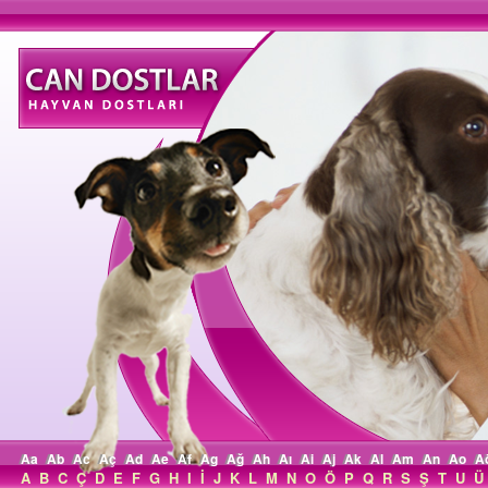
Aa
Ab
Ac
Aç
Ad
Ae
Af
Ag
Ağ
Ah
Aı
Ai
Aj
Ak
Al
Am
An
Ao
A
A
B
C
Ç
D
E
F
G
H
I
İ
J
K
L
M
N
O
Ö
P
Q
R
S
Ş
T
U
Ü