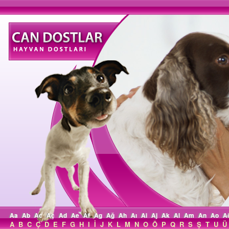
Aa
Ab
Ac
Aç
Ad
Ae
Af
Ag
Ağ
Ah
Aı
Ai
Aj
Ak
Al
Am
An
Ao
A
A
B
C
Ç
D
E
F
G
H
I
İ
J
K
L
M
N
O
Ö
P
Q
R
S
Ş
T
U
Ü