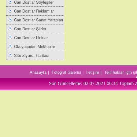
Can Dostlar Söyleşiler
Can Dostlar Reklamlar
Can Dostlar Sanat Yaratıları
Can Dostlar Şiirler
Can Dostlar Linkler
Okuyucudan Mektuplar
Site Ziyaret Haritası
Anasayfa
|
Fotoğraf Galerisi
|
İletişim
|
Telif hakları için 
Son Güncelleme:
02.07.2021 06:34
Toplam Z