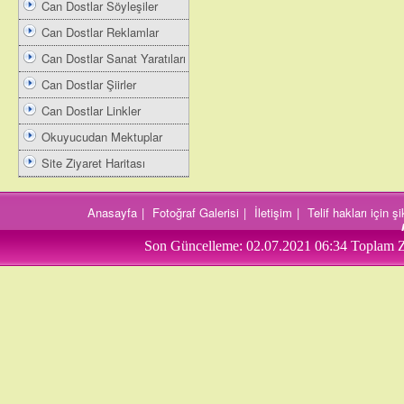
Can Dostlar Söyleşiler
Can Dostlar Reklamlar
Can Dostlar Sanat Yaratıları
Can Dostlar Şiirler
Can Dostlar Linkler
Okuyucudan Mektuplar
Site Ziyaret Haritası
Anasayfa
|
Fotoğraf Galerisi
|
İletişim
|
Telif hakları için 
Son Güncelleme:
02.07.2021 06:34
Toplam Z