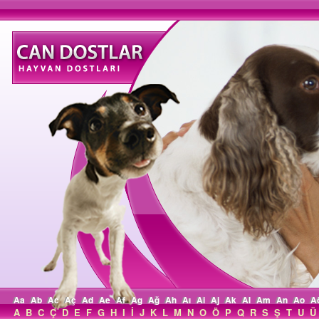
Aa
Ab
Ac
Aç
Ad
Ae
Af
Ag
Ağ
Ah
Aı
Ai
Aj
Ak
Al
Am
An
Ao
A
A
B
C
Ç
D
E
F
G
H
I
İ
J
K
L
M
N
O
Ö
P
Q
R
S
Ş
T
U
Ü