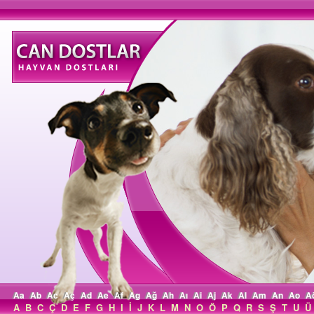
Aa
Ab
Ac
Aç
Ad
Ae
Af
Ag
Ağ
Ah
Aı
Ai
Aj
Ak
Al
Am
An
Ao
A
A
B
C
Ç
D
E
F
G
H
I
İ
J
K
L
M
N
O
Ö
P
Q
R
S
Ş
T
U
Ü