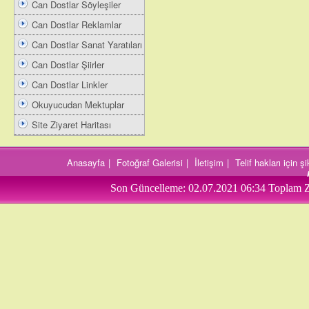
Can Dostlar Söyleşiler
Can Dostlar Reklamlar
Can Dostlar Sanat Yaratıları
Can Dostlar Şiirler
Can Dostlar Linkler
Okuyucudan Mektuplar
Site Ziyaret Haritası
Anasayfa
|
Fotoğraf Galerisi
|
İletişim
|
Telif hakları için 
Son Güncelleme:
02.07.2021 06:34
Toplam Z