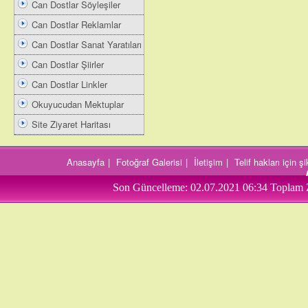
Can Dostlar Söyleşiler
Can Dostlar Reklamlar
Can Dostlar Sanat Yaratıları
Can Dostlar Şiirler
Can Dostlar Linkler
Okuyucudan Mektuplar
Site Ziyaret Haritası
Anasayfa
|
Fotoğraf Galerisi
|
İletişim
|
Telif hakları için 
Son Güncelleme:
02.07.2021 06:34
Toplam 