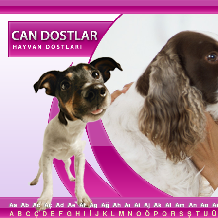
Aa
Ab
Ac
Aç
Ad
Ae
Af
Ag
Ağ
Ah
Aı
Ai
Aj
Ak
Al
Am
An
Ao
A
A
B
C
Ç
D
E
F
G
H
I
İ
J
K
L
M
N
O
Ö
P
Q
R
S
Ş
T
U
Ü