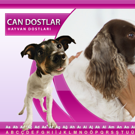
Aa
Ab
Ac
Aç
Ad
Ae
Af
Ag
Ağ
Ah
Aı
Ai
Aj
Ak
Al
Am
An
Ao
A
A
B
C
Ç
D
E
F
G
H
I
İ
J
K
L
M
N
O
Ö
P
Q
R
S
Ş
T
U
Ü