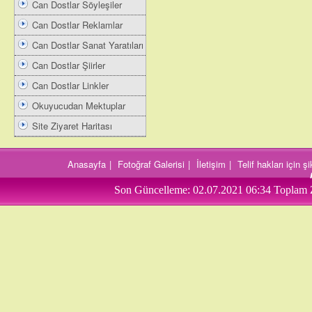
Can Dostlar Söyleşiler
Can Dostlar Reklamlar
Can Dostlar Sanat Yaratıları
Can Dostlar Şiirler
Can Dostlar Linkler
Okuyucudan Mektuplar
Site Ziyaret Haritası
Anasayfa
|
Fotoğraf Galerisi
|
İletişim
|
Telif hakları için 
Son Güncelleme:
02.07.2021 06:34
Toplam 