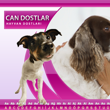
Aa
Ab
Ac
Aç
Ad
Ae
Af
Ag
Ağ
Ah
Aı
Ai
Aj
Ak
Al
Am
An
Ao
A
A
B
C
Ç
D
E
F
G
H
I
İ
J
K
L
M
N
O
Ö
P
Q
R
S
Ş
T
U
Ü