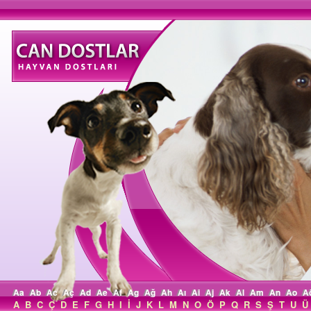
Aa
Ab
Ac
Aç
Ad
Ae
Af
Ag
Ağ
Ah
Aı
Ai
Aj
Ak
Al
Am
An
Ao
A
A
B
C
Ç
D
E
F
G
H
I
İ
J
K
L
M
N
O
Ö
P
Q
R
S
Ş
T
U
Ü