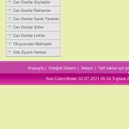
Can Dostlar Söyleşiler
Can Dostlar Reklamlar
Can Dostlar Sanat Yaratıları
Can Dostlar Şiirler
Can Dostlar Linkler
Okuyucudan Mektuplar
Site Ziyaret Haritası
Anasayfa
|
Fotoğraf Galerisi
|
İletişim
|
Telif hakları için 
Son Güncelleme:
02.07.2021 06:34
Toplam Z