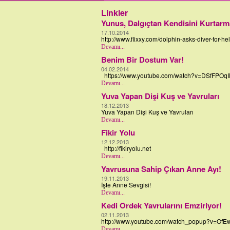
Linkler
Yunus, Dalgıçtan Kendisini Kurtarma
17.10.2014
http://www.flixxy.com/dolphin-asks-diver-for-he
Devamı...
Benim Bir Dostum Var!
04.02.2014
https://www.youtube.com/watch?v=DSfFPOq
Devamı...
Yuva Yapan Dişi Kuş ve Yavruları
18.12.2013
Yuva Yapan Dişi Kuş ve Yavruları
Devamı...
Fikir Yolu
12.12.2013
http://fikiryolu.net
Devamı...
Yavrusuna Sahip Çıkan Anne Ayı!
19.11.2013
İşte Anne Sevgisi!
Devamı...
Kedi Ördek Yavrularını Emziriyor!
02.11.2013
http://www.youtube.com/watch_popup?v=Of
Devamı...