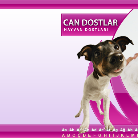
Aa
Ab
Ac
Aç
Ad
Ae
Af
Ag
Ağ
Ah
A
A
B
C
Ç
D
E
F
G
H
I
İ
J
K
L
M