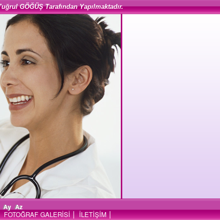
Tuğrul GÖĞÜŞ Tarafından Yapılmaktadır.
Ay
Az
|
|
FOTOĞRAF GALERİSİ
İLETİŞİM