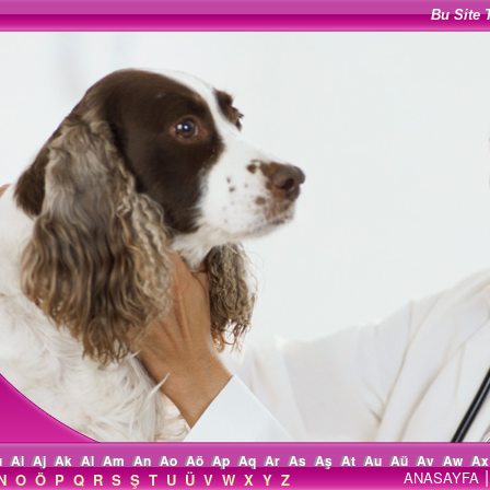
Bu Site 
ı
Ai
Aj
Ak
Al
Am
An
Ao
Aö
Ap
Aq
Ar
As
Aş
At
Au
Aü
Av
Aw
Ax
|
ANASAYFA
N
O
Ö
P
Q
R
S
Ş
T
U
Ü
V
W
X
Y
Z