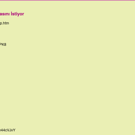
sını İstiyor
lp.htm
IPK8
Ew44cVJvY