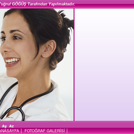
Tuğrul GÖĞÜŞ Tarafından Yapılmaktadır.
Ay
Az
|
|
ANASAYFA
FOTOĞRAF GALERİSİ