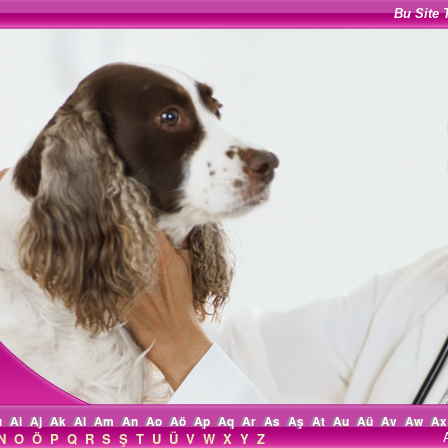
Bu Site 
ı
Ai
Aj
Ak
Al
Am
An
Ao
Aö
Ap
Aq
Ar
As
Aş
At
Au
Aü
Av
Aw
Ax
N
O
Ö
P
Q
R
S
Ş
T
U
Ü
V
W
X
Y
Z