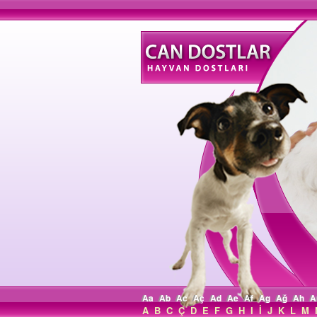
Aa
Ab
Ac
Aç
Ad
Ae
Af
Ag
Ağ
Ah
A
A
B
C
Ç
D
E
F
G
H
I
İ
J
K
L
M