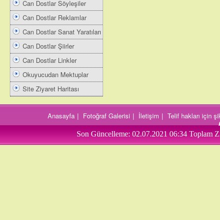
Can Dostlar Söyleşiler
Can Dostlar Reklamlar
Can Dostlar Sanat Yaratıları
Can Dostlar Şiirler
Can Dostlar Linkler
Okuyucudan Mektuplar
Site Ziyaret Haritası
Anasayfa
|
Fotoğraf Galerisi
|
İletişim
|
Telif hakları için 
Son Güncelleme:
02.07.2021 06:34
Toplam Zi