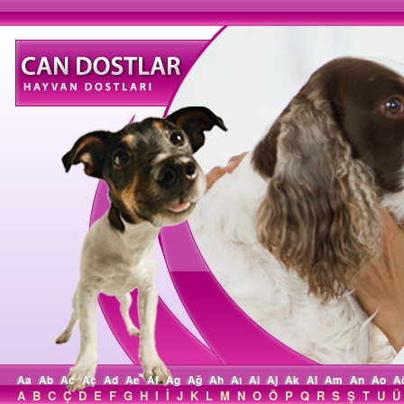
Aa
Ab
Ac
Aç
Ad
Ae
Af
Ag
Ağ
Ah
Aı
Ai
Aj
Ak
Al
Am
An
Ao
A
A
B
C
Ç
D
E
F
G
H
I
İ
J
K
L
M
N
O
Ö
P
Q
R
S
Ş
T
U
Ü