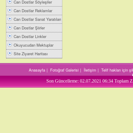
Can Dostlar Söyleşiler
Can Dostlar Reklamlar
Can Dostlar Sanat Yaratıları
Can Dostlar Şiirler
Can Dostlar Linkler
Okuyucudan Mektuplar
Site Ziyaret Haritası
Anasayfa
|
Fotoğraf Galerisi
|
İletişim
|
Telif hakları için 
Son Güncelleme:
02.07.2021 06:34
Toplam Zi