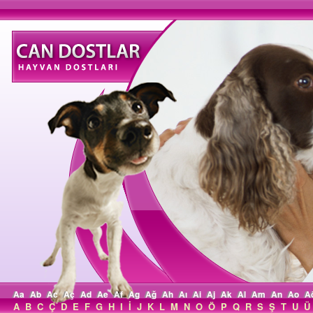
Aa
Ab
Ac
Aç
Ad
Ae
Af
Ag
Ağ
Ah
Aı
Ai
Aj
Ak
Al
Am
An
Ao
A
A
B
C
Ç
D
E
F
G
H
I
İ
J
K
L
M
N
O
Ö
P
Q
R
S
Ş
T
U
Ü