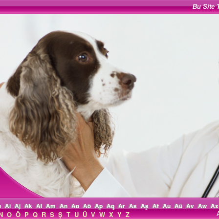
Bu Site 
ı
Ai
Aj
Ak
Al
Am
An
Ao
Aö
Ap
Aq
Ar
As
Aş
At
Au
Aü
Av
Aw
Ax
N
O
Ö
P
Q
R
S
Ş
T
U
Ü
V
W
X
Y
Z