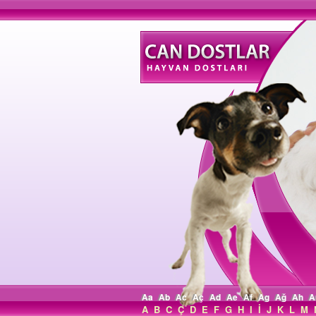
Aa
Ab
Ac
Aç
Ad
Ae
Af
Ag
Ağ
Ah
A
A
B
C
Ç
D
E
F
G
H
I
İ
J
K
L
M