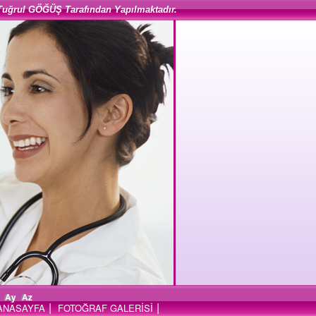
Tuğrul GÖĞÜŞ Tarafından Yapılmaktadır.
Ay
Az
|
|
ANASAYFA
FOTOĞRAF GALERİSİ