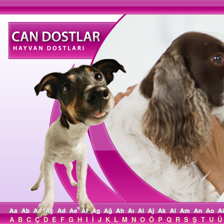
Aa
Ab
Ac
Aç
Ad
Ae
Af
Ag
Ağ
Ah
Aı
Ai
Aj
Ak
Al
Am
An
Ao
A
A
B
C
Ç
D
E
F
G
H
I
İ
J
K
L
M
N
O
Ö
P
Q
R
S
Ş
T
U
Ü