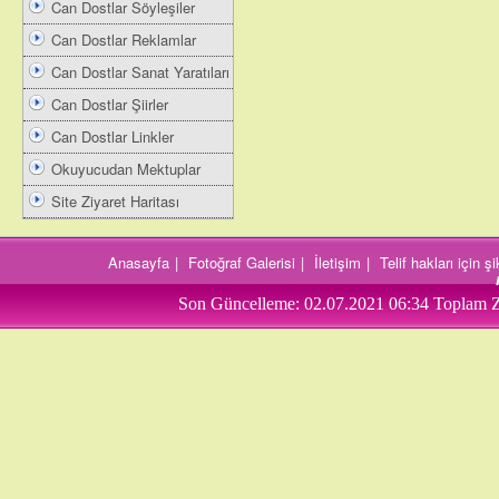
Can Dostlar Söyleşiler
Can Dostlar Reklamlar
Can Dostlar Sanat Yaratıları
Can Dostlar Şiirler
Can Dostlar Linkler
Okuyucudan Mektuplar
Site Ziyaret Haritası
Anasayfa
|
Fotoğraf Galerisi
|
İletişim
|
Telif hakları için 
Son Güncelleme:
02.07.2021 06:34
Toplam Z