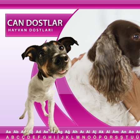
Aa
Ab
Ac
Aç
Ad
Ae
Af
Ag
Ağ
Ah
Aı
Ai
Aj
Ak
Al
Am
An
Ao
A
A
B
C
Ç
D
E
F
G
H
I
İ
J
K
L
M
N
O
Ö
P
Q
R
S
Ş
T
U
Ü