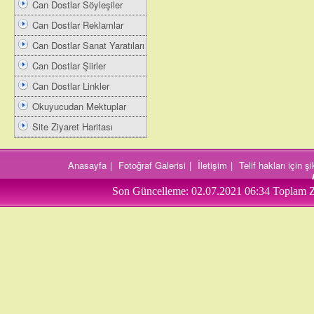
Can Dostlar Söyleşiler
Can Dostlar Reklamlar
Can Dostlar Sanat Yaratıları
Can Dostlar Şiirler
Can Dostlar Linkler
Okuyucudan Mektuplar
Site Ziyaret Haritası
Anasayfa
|
Fotoğraf Galerisi
|
İletişim
|
Telif hakları için 
Son Güncelleme:
02.07.2021 06:34
Toplam Z