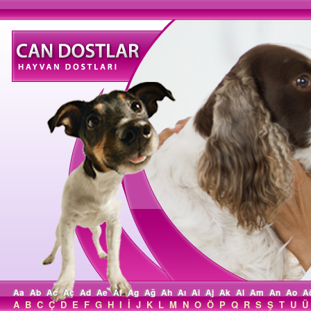
Aa
Ab
Ac
Aç
Ad
Ae
Af
Ag
Ağ
Ah
Aı
Ai
Aj
Ak
Al
Am
An
Ao
A
A
B
C
Ç
D
E
F
G
H
I
İ
J
K
L
M
N
O
Ö
P
Q
R
S
Ş
T
U
Ü