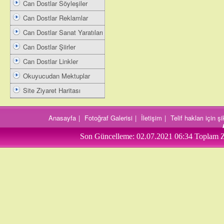
Can Dostlar Söyleşiler
Can Dostlar Reklamlar
Can Dostlar Sanat Yaratıları
Can Dostlar Şiirler
Can Dostlar Linkler
Okuyucudan Mektuplar
Site Ziyaret Haritası
Anasayfa
|
Fotoğraf Galerisi
|
İletişim
|
Telif hakları için 
Son Güncelleme:
02.07.2021 06:34
Toplam Z