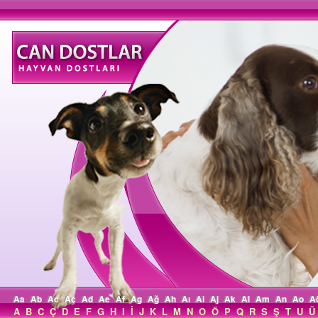
Aa
Ab
Ac
Aç
Ad
Ae
Af
Ag
Ağ
Ah
Aı
Ai
Aj
Ak
Al
Am
An
Ao
A
A
B
C
Ç
D
E
F
G
H
I
İ
J
K
L
M
N
O
Ö
P
Q
R
S
Ş
T
U
Ü