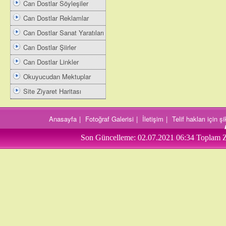
Can Dostlar Söyleşiler
Can Dostlar Reklamlar
Can Dostlar Sanat Yaratıları
Can Dostlar Şiirler
Can Dostlar Linkler
Okuyucudan Mektuplar
Site Ziyaret Haritası
Anasayfa
|
Fotoğraf Galerisi
|
İletişim
|
Telif hakları için 
Son Güncelleme:
02.07.2021 06:34
Toplam Z