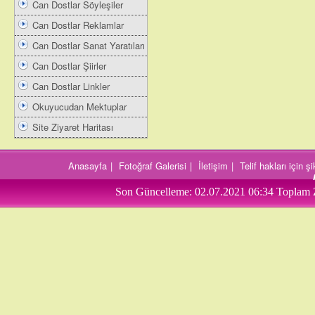
Can Dostlar Söyleşiler
Can Dostlar Reklamlar
Can Dostlar Sanat Yaratıları
Can Dostlar Şiirler
Can Dostlar Linkler
Okuyucudan Mektuplar
Site Ziyaret Haritası
Anasayfa
|
Fotoğraf Galerisi
|
İletişim
|
Telif hakları için 
Son Güncelleme:
02.07.2021 06:34
Toplam 