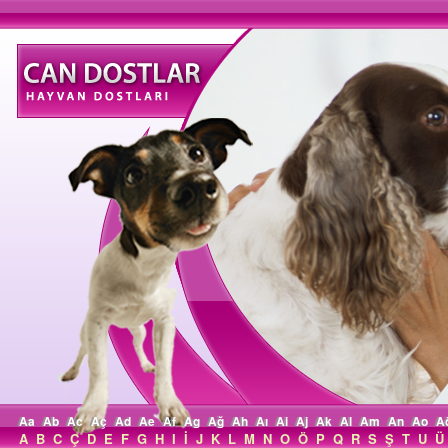
Aa
Ab
Ac
Aç
Ad
Ae
Af
Ag
Ağ
Ah
Aı
Ai
Aj
Ak
Al
Am
An
Ao
A
A
B
C
Ç
D
E
F
G
H
I
İ
J
K
L
M
N
O
Ö
P
Q
R
S
Ş
T
U
Ü