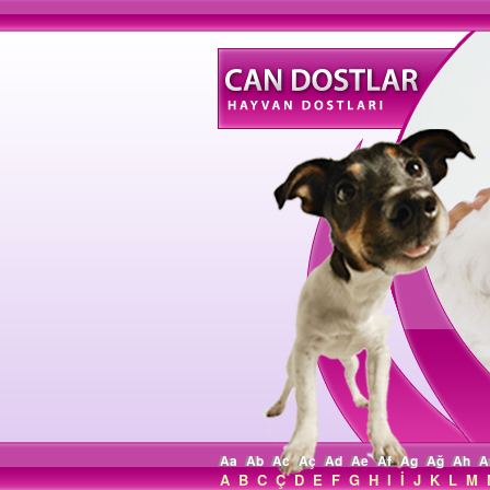
Aa
Ab
Ac
Aç
Ad
Ae
Af
Ag
Ağ
Ah
A
A
B
C
Ç
D
E
F
G
H
I
İ
J
K
L
M