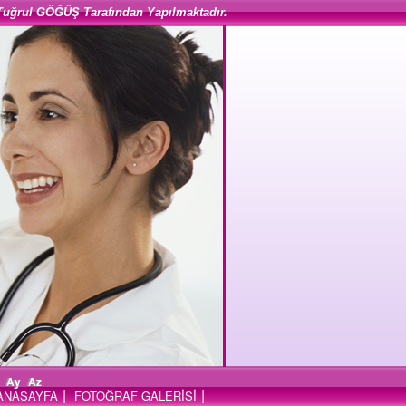
Tuğrul GÖĞÜŞ Tarafından Yapılmaktadır.
Ay
Az
|
|
ANASAYFA
FOTOĞRAF GALERİSİ