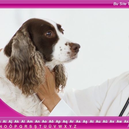
Bu Site 
ı
Ai
Aj
Ak
Al
Am
An
Ao
Aö
Ap
Aq
Ar
As
Aş
At
Au
Aü
Av
Aw
Ax
N
O
Ö
P
Q
R
S
Ş
T
U
Ü
V
W
X
Y
Z