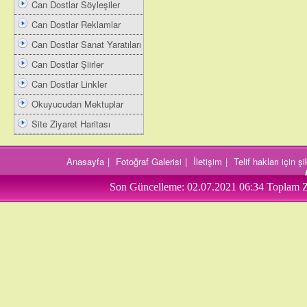
Can Dostlar Söyleşiler
Can Dostlar Reklamlar
Can Dostlar Sanat Yaratıları
Can Dostlar Şiirler
Can Dostlar Linkler
Okuyucudan Mektuplar
Site Ziyaret Haritası
Anasayfa
|
Fotoğraf Galerisi
|
İletişim
|
Telif hakları için 
Son Güncelleme:
02.07.2021 06:34
Toplam Z