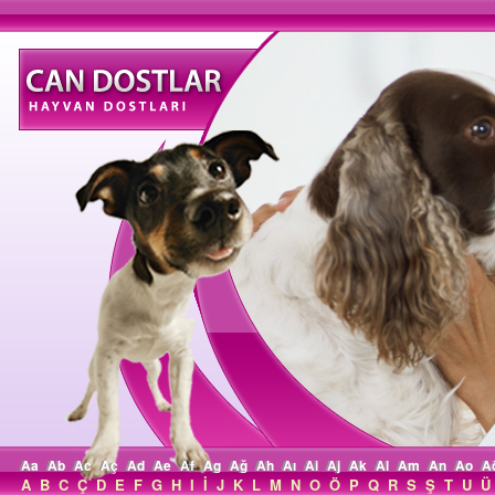
Aa
Ab
Ac
Aç
Ad
Ae
Af
Ag
Ağ
Ah
Aı
Ai
Aj
Ak
Al
Am
An
Ao
A
A
B
C
Ç
D
E
F
G
H
I
İ
J
K
L
M
N
O
Ö
P
Q
R
S
Ş
T
U
Ü