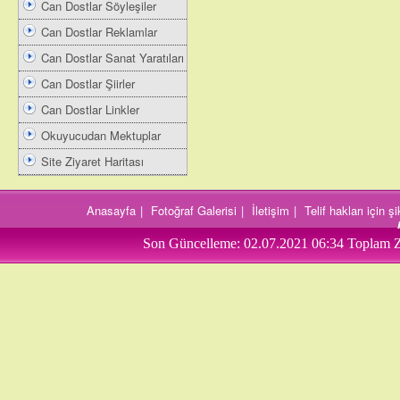
Can Dostlar Söyleşiler
Can Dostlar Reklamlar
Can Dostlar Sanat Yaratıları
Can Dostlar Şiirler
Can Dostlar Linkler
Okuyucudan Mektuplar
Site Ziyaret Haritası
Anasayfa
|
Fotoğraf Galerisi
|
İletişim
|
Telif hakları için 
Son Güncelleme:
02.07.2021 06:34
Toplam Z