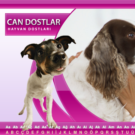
Aa
Ab
Ac
Aç
Ad
Ae
Af
Ag
Ağ
Ah
Aı
Ai
Aj
Ak
Al
Am
An
Ao
A
A
B
C
Ç
D
E
F
G
H
I
İ
J
K
L
M
N
O
Ö
P
Q
R
S
Ş
T
U
Ü