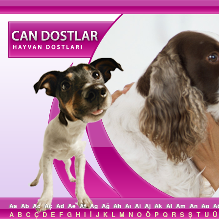
Aa
Ab
Ac
Aç
Ad
Ae
Af
Ag
Ağ
Ah
Aı
Ai
Aj
Ak
Al
Am
An
Ao
A
A
B
C
Ç
D
E
F
G
H
I
İ
J
K
L
M
N
O
Ö
P
Q
R
S
Ş
T
U
Ü