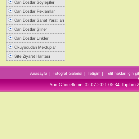
Can Dostlar Söyleşiler
Can Dostlar Reklamlar
Can Dostlar Sanat Yaratıları
Can Dostlar Şiirler
Can Dostlar Linkler
Okuyucudan Mektuplar
Site Ziyaret Haritası
Anasayfa
|
Fotoğraf Galerisi
|
İletişim
|
Telif hakları için 
Son Güncelleme:
02.07.2021 06:34
Toplam Z