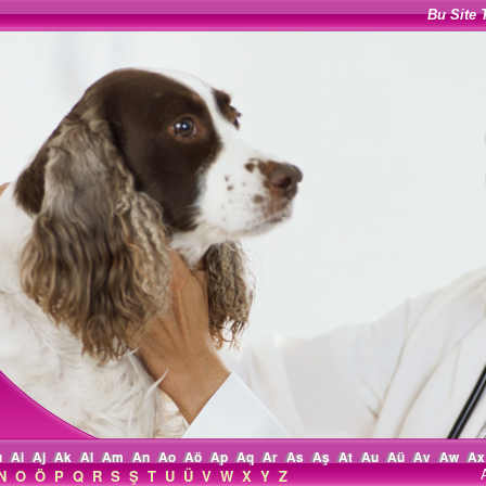
Bu Site 
ı
Ai
Aj
Ak
Al
Am
An
Ao
Aö
Ap
Aq
Ar
As
Aş
At
Au
Aü
Av
Aw
Ax
N
O
Ö
P
Q
R
S
Ş
T
U
Ü
V
W
X
Y
Z