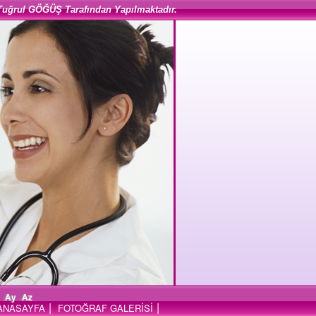
Tuğrul GÖĞÜŞ Tarafından Yapılmaktadır.
Ay
Az
|
|
ANASAYFA
FOTOĞRAF GALERİSİ