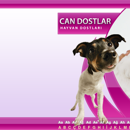
Aa
Ab
Ac
Aç
Ad
Ae
Af
Ag
Ağ
Ah
A
A
B
C
Ç
D
E
F
G
H
I
İ
J
K
L
M