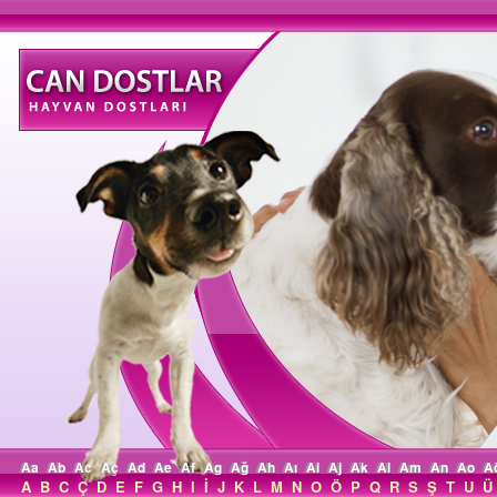
Aa
Ab
Ac
Aç
Ad
Ae
Af
Ag
Ağ
Ah
Aı
Ai
Aj
Ak
Al
Am
An
Ao
A
A
B
C
Ç
D
E
F
G
H
I
İ
J
K
L
M
N
O
Ö
P
Q
R
S
Ş
T
U
Ü