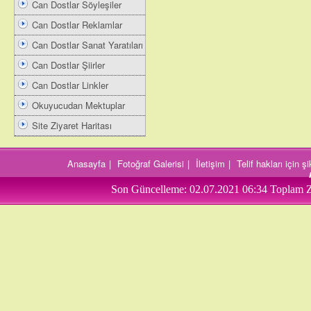
Can Dostlar Söyleşiler
Can Dostlar Reklamlar
Can Dostlar Sanat Yaratıları
Can Dostlar Şiirler
Can Dostlar Linkler
Okuyucudan Mektuplar
Site Ziyaret Haritası
Anasayfa
|
Fotoğraf Galerisi
|
İletişim
|
Telif hakları için 
Son Güncelleme:
02.07.2021 06:34
Toplam Z