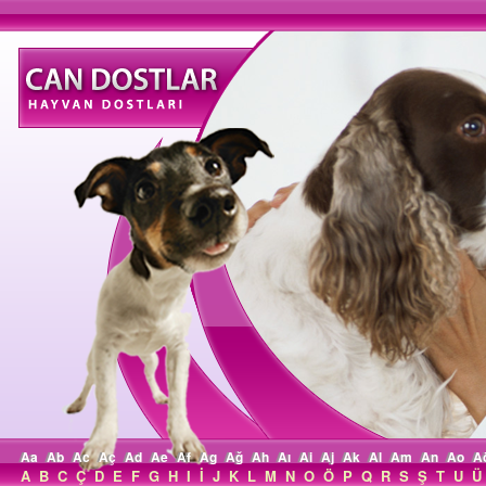
Aa
Ab
Ac
Aç
Ad
Ae
Af
Ag
Ağ
Ah
Aı
Ai
Aj
Ak
Al
Am
An
Ao
A
A
B
C
Ç
D
E
F
G
H
I
İ
J
K
L
M
N
O
Ö
P
Q
R
S
Ş
T
U
Ü