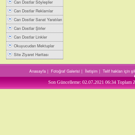
Can Dostlar Söyleşiler
Can Dostlar Reklamlar
Can Dostlar Sanat Yaratıları
Can Dostlar Şiirler
Can Dostlar Linkler
Okuyucudan Mektuplar
Site Ziyaret Haritası
Anasayfa
|
Fotoğraf Galerisi
|
İletişim
|
Telif hakları için 
Son Güncelleme:
02.07.2021 06:34
Toplam Z