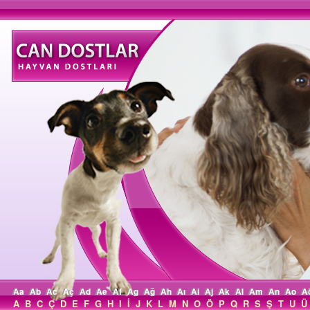
Aa
Ab
Ac
Aç
Ad
Ae
Af
Ag
Ağ
Ah
Aı
Ai
Aj
Ak
Al
Am
An
Ao
A
A
B
C
Ç
D
E
F
G
H
I
İ
J
K
L
M
N
O
Ö
P
Q
R
S
Ş
T
U
Ü