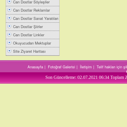
Can Dostlar Söyleşiler
Can Dostlar Reklamlar
Can Dostlar Sanat Yaratıları
Can Dostlar Şiirler
Can Dostlar Linkler
Okuyucudan Mektuplar
Site Ziyaret Haritası
Anasayfa
|
Fotoğraf Galerisi
|
İletişim
|
Telif hakları için 
Son Güncelleme:
02.07.2021 06:34
Toplam Z