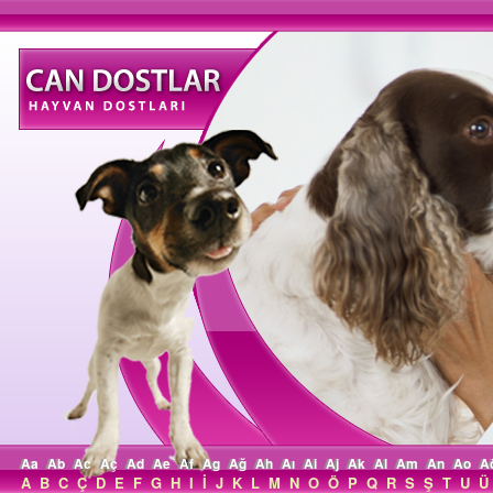
Aa
Ab
Ac
Aç
Ad
Ae
Af
Ag
Ağ
Ah
Aı
Ai
Aj
Ak
Al
Am
An
Ao
A
A
B
C
Ç
D
E
F
G
H
I
İ
J
K
L
M
N
O
Ö
P
Q
R
S
Ş
T
U
Ü