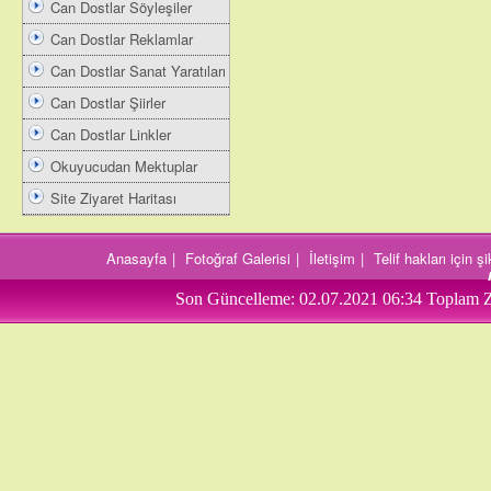
Can Dostlar Söyleşiler
Can Dostlar Reklamlar
Can Dostlar Sanat Yaratıları
Can Dostlar Şiirler
Can Dostlar Linkler
Okuyucudan Mektuplar
Site Ziyaret Haritası
Anasayfa
|
Fotoğraf Galerisi
|
İletişim
|
Telif hakları için 
Son Güncelleme:
02.07.2021 06:34
Toplam Z