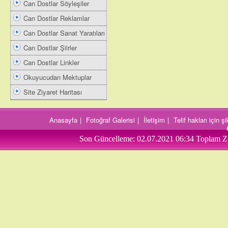
Can Dostlar Söyleşiler
Can Dostlar Reklamlar
Can Dostlar Sanat Yaratıları
Can Dostlar Şiirler
Can Dostlar Linkler
Okuyucudan Mektuplar
Site Ziyaret Haritası
Anasayfa
|
Fotoğraf Galerisi
|
İletişim
|
Telif hakları için 
Son Güncelleme:
02.07.2021 06:34
Toplam Zi