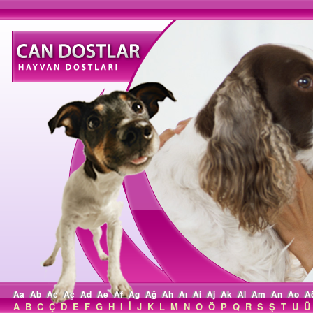
Aa
Ab
Ac
Aç
Ad
Ae
Af
Ag
Ağ
Ah
Aı
Ai
Aj
Ak
Al
Am
An
Ao
A
A
B
C
Ç
D
E
F
G
H
I
İ
J
K
L
M
N
O
Ö
P
Q
R
S
Ş
T
U
Ü