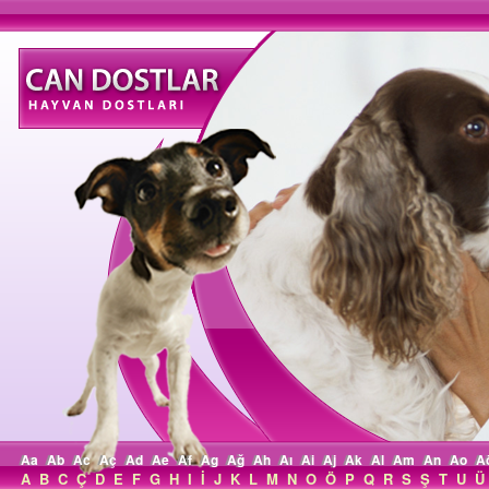
Aa
Ab
Ac
Aç
Ad
Ae
Af
Ag
Ağ
Ah
Aı
Ai
Aj
Ak
Al
Am
An
Ao
A
A
B
C
Ç
D
E
F
G
H
I
İ
J
K
L
M
N
O
Ö
P
Q
R
S
Ş
T
U
Ü