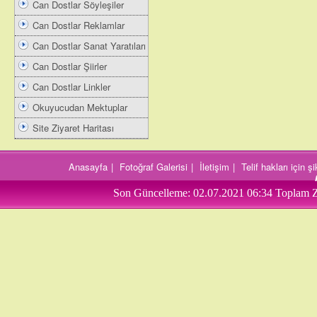
Can Dostlar Söyleşiler
Can Dostlar Reklamlar
Can Dostlar Sanat Yaratıları
Can Dostlar Şiirler
Can Dostlar Linkler
Okuyucudan Mektuplar
Site Ziyaret Haritası
Anasayfa
|
Fotoğraf Galerisi
|
İletişim
|
Telif hakları için 
Son Güncelleme:
02.07.2021 06:34
Toplam Z