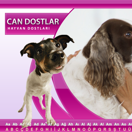
Aa
Ab
Ac
Aç
Ad
Ae
Af
Ag
Ağ
Ah
Aı
Ai
Aj
Ak
Al
Am
An
Ao
A
A
B
C
Ç
D
E
F
G
H
I
İ
J
K
L
M
N
O
Ö
P
Q
R
S
Ş
T
U
Ü