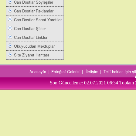
Can Dostlar Söyleşiler
Can Dostlar Reklamlar
Can Dostlar Sanat Yaratıları
Can Dostlar Şiirler
Can Dostlar Linkler
Okuyucudan Mektuplar
Site Ziyaret Haritası
Anasayfa
|
Fotoğraf Galerisi
|
İletişim
|
Telif hakları için 
Son Güncelleme:
02.07.2021 06:34
Toplam 