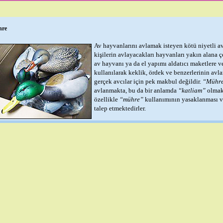
re
Av hayvanlarını avlamak isteyen kötü niyetli a
kişilerin avlayacakları hayvanları yakın alana ç
av hayvanı ya da el yapımı aldatıcı maketlere ve
kullanılarak keklik, ördek ve benzerlerinin avl
gerçek avcılar için pek makbul değildir.
“Mühr
avlanmakta, bu da bir anlamda
“katliam”
olmakt
özellikle
“mühre”
kullanımının yasaklanması ve 
talep etmektedirler.