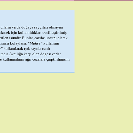
vcıların ya da doğaya saygıları olmayan
ekmek için kullanıldıkları evcilleştirilmiş
rilen isimdir. Bunlar, cazibe unsuru olarak
anması kolaylaşır.
“Mühre”
kullanımı
e”
kullanılarak çok sayıda canlı
adır. Avcılığa karşı olan doğaseverler
kullananların ağır cezalara çarptırılmasını