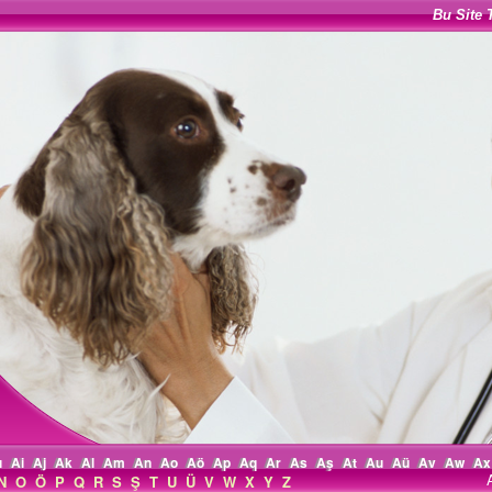
Bu Site 
ı
Ai
Aj
Ak
Al
Am
An
Ao
Aö
Ap
Aq
Ar
As
Aş
At
Au
Aü
Av
Aw
Ax
N
O
Ö
P
Q
R
S
Ş
T
U
Ü
V
W
X
Y
Z