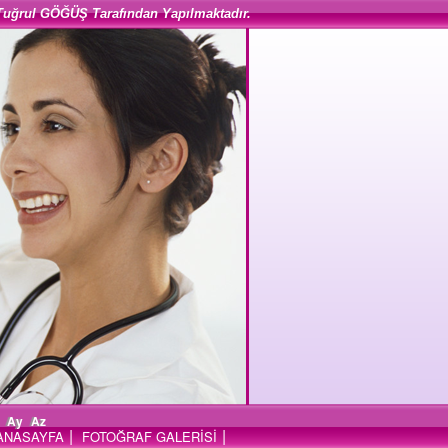
Tuğrul GÖĞÜŞ Tarafından Yapılmaktadır.
Ay
Az
|
|
ANASAYFA
FOTOĞRAF GALERİSİ