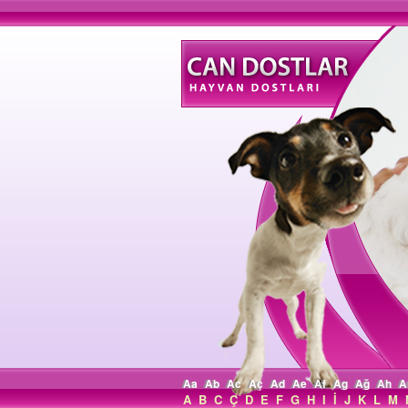
Aa
Ab
Ac
Aç
Ad
Ae
Af
Ag
Ağ
Ah
A
A
B
C
Ç
D
E
F
G
H
I
İ
J
K
L
M