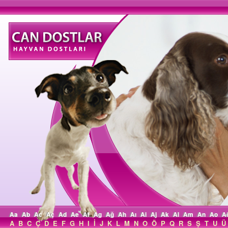
Aa
Ab
Ac
Aç
Ad
Ae
Af
Ag
Ağ
Ah
Aı
Ai
Aj
Ak
Al
Am
An
Ao
A
A
B
C
Ç
D
E
F
G
H
I
İ
J
K
L
M
N
O
Ö
P
Q
R
S
Ş
T
U
Ü