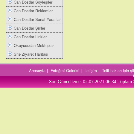
Can Dostlar Söyleşiler
Can Dostlar Reklamlar
Can Dostlar Sanat Yaratıları
Can Dostlar Şiirler
Can Dostlar Linkler
Okuyucudan Mektuplar
Site Ziyaret Haritası
Anasayfa
|
Fotoğraf Galerisi
|
İletişim
|
Telif hakları için 
Son Güncelleme:
02.07.2021 06:34
Toplam 