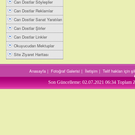
Can Dostlar Söyleşiler
Can Dostlar Reklamlar
Can Dostlar Sanat Yaratıları
Can Dostlar Şiirler
Can Dostlar Linkler
Okuyucudan Mektuplar
Site Ziyaret Haritası
Anasayfa
|
Fotoğraf Galerisi
|
İletişim
|
Telif hakları için 
Son Güncelleme:
02.07.2021 06:34
Toplam Z