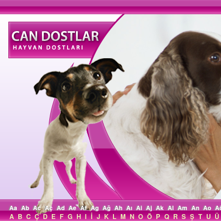
Aa
Ab
Ac
Aç
Ad
Ae
Af
Ag
Ağ
Ah
Aı
Ai
Aj
Ak
Al
Am
An
Ao
A
A
B
C
Ç
D
E
F
G
H
I
İ
J
K
L
M
N
O
Ö
P
Q
R
S
Ş
T
U
Ü