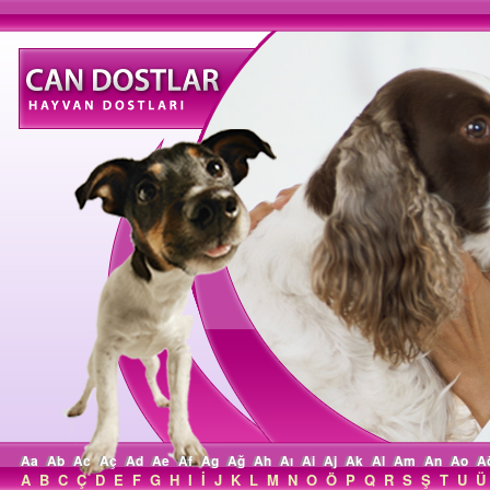
Aa
Ab
Ac
Aç
Ad
Ae
Af
Ag
Ağ
Ah
Aı
Ai
Aj
Ak
Al
Am
An
Ao
A
A
B
C
Ç
D
E
F
G
H
I
İ
J
K
L
M
N
O
Ö
P
Q
R
S
Ş
T
U
Ü