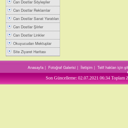
Can Dostlar Söyleşiler
Can Dostlar Reklamlar
Can Dostlar Sanat Yaratıları
Can Dostlar Şiirler
Can Dostlar Linkler
Okuyucudan Mektuplar
Site Ziyaret Haritası
Anasayfa
|
Fotoğraf Galerisi
|
İletişim
|
Telif hakları için 
Son Güncelleme:
02.07.2021 06:34
Toplam Z