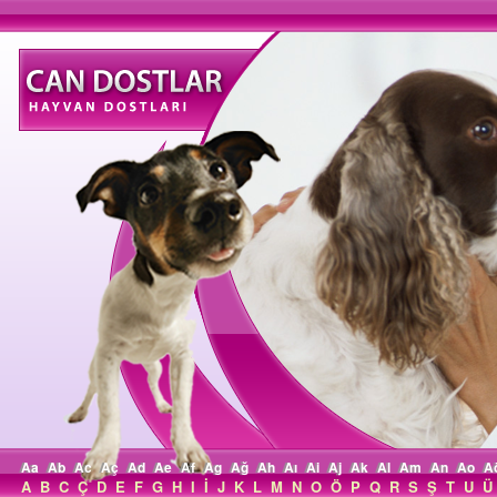
Aa
Ab
Ac
Aç
Ad
Ae
Af
Ag
Ağ
Ah
Aı
Ai
Aj
Ak
Al
Am
An
Ao
A
A
B
C
Ç
D
E
F
G
H
I
İ
J
K
L
M
N
O
Ö
P
Q
R
S
Ş
T
U
Ü