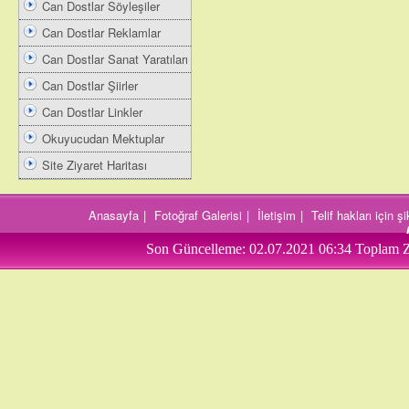
Can Dostlar Söyleşiler
Can Dostlar Reklamlar
Can Dostlar Sanat Yaratıları
Can Dostlar Şiirler
Can Dostlar Linkler
Okuyucudan Mektuplar
Site Ziyaret Haritası
Anasayfa
|
Fotoğraf Galerisi
|
İletişim
|
Telif hakları için 
Son Güncelleme:
02.07.2021 06:34
Toplam Z