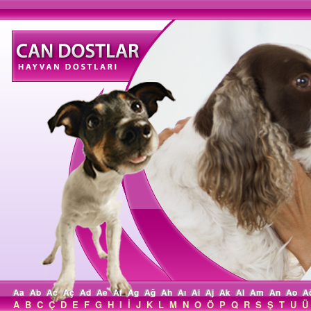
Aa
Ab
Ac
Aç
Ad
Ae
Af
Ag
Ağ
Ah
Aı
Ai
Aj
Ak
Al
Am
An
Ao
A
A
B
C
Ç
D
E
F
G
H
I
İ
J
K
L
M
N
O
Ö
P
Q
R
S
Ş
T
U
Ü