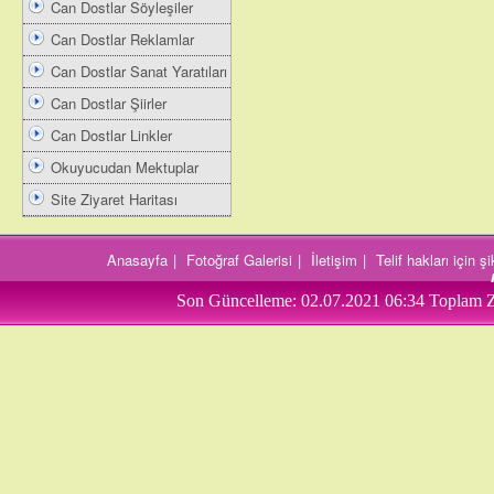
Can Dostlar Söyleşiler
Can Dostlar Reklamlar
Can Dostlar Sanat Yaratıları
Can Dostlar Şiirler
Can Dostlar Linkler
Okuyucudan Mektuplar
Site Ziyaret Haritası
Anasayfa
|
Fotoğraf Galerisi
|
İletişim
|
Telif hakları için 
Son Güncelleme:
02.07.2021 06:34
Toplam Z