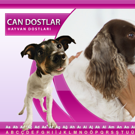
Aa
Ab
Ac
Aç
Ad
Ae
Af
Ag
Ağ
Ah
Aı
Ai
Aj
Ak
Al
Am
An
Ao
A
A
B
C
Ç
D
E
F
G
H
I
İ
J
K
L
M
N
O
Ö
P
Q
R
S
Ş
T
U
Ü