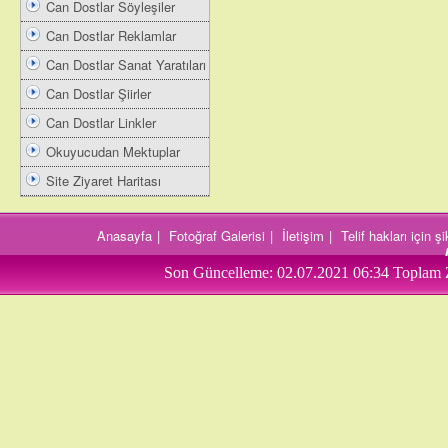
Can Dostlar Söyleşiler
Can Dostlar Reklamlar
Can Dostlar Sanat Yaratıları
Can Dostlar Şiirler
Can Dostlar Linkler
Okuyucudan Mektuplar
Site Ziyaret Haritası
Anasayfa
|
Fotoğraf Galerisi
|
İletişim
|
Telif hakları için 
Son Güncelleme:
02.07.2021 06:34
Toplam 