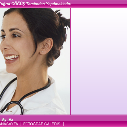
Tuğrul GÖĞÜŞ Tarafından Yapılmaktadır.
Ay
Az
|
|
ANASAYFA
FOTOĞRAF GALERİSİ