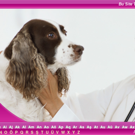
Bu Site 
ı
Ai
Aj
Ak
Al
Am
An
Ao
Aö
Ap
Aq
Ar
As
Aş
At
Au
Aü
Av
Aw
Ax
N
O
Ö
P
Q
R
S
Ş
T
U
Ü
V
W
X
Y
Z