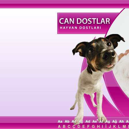
Aa
Ab
Ac
Aç
Ad
Ae
Af
Ag
Ağ
Ah
A
A
B
C
Ç
D
E
F
G
H
I
İ
J
K
L
M