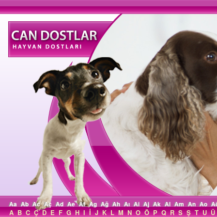
Aa
Ab
Ac
Aç
Ad
Ae
Af
Ag
Ağ
Ah
Aı
Ai
Aj
Ak
Al
Am
An
Ao
A
A
B
C
Ç
D
E
F
G
H
I
İ
J
K
L
M
N
O
Ö
P
Q
R
S
Ş
T
U
Ü