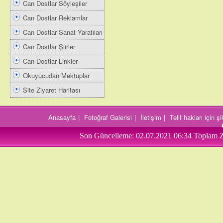
Can Dostlar Söyleşiler
Can Dostlar Reklamlar
Can Dostlar Sanat Yaratıları
Can Dostlar Şiirler
Can Dostlar Linkler
Okuyucudan Mektuplar
Site Ziyaret Haritası
Anasayfa
|
Fotoğraf Galerisi
|
İletişim
|
Telif hakları için 
Son Güncelleme:
02.07.2021 06:34
Toplam Z