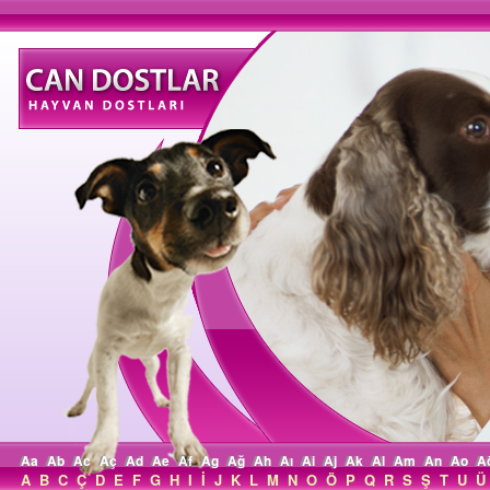
Aa
Ab
Ac
Aç
Ad
Ae
Af
Ag
Ağ
Ah
Aı
Ai
Aj
Ak
Al
Am
An
Ao
A
A
B
C
Ç
D
E
F
G
H
I
İ
J
K
L
M
N
O
Ö
P
Q
R
S
Ş
T
U
Ü