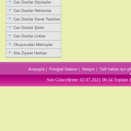
Can Dostlar Söyleşiler
Can Dostlar Reklamlar
Can Dostlar Sanat Yaratıları
Can Dostlar Şiirler
Can Dostlar Linkler
Okuyucudan Mektuplar
Site Ziyaret Haritası
Anasayfa
|
Fotoğraf Galerisi
|
İletişim
|
Telif hakları için 
Son Güncelleme:
02.07.2021 06:34
Toplam Z