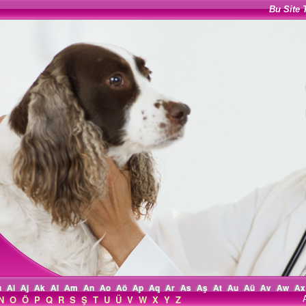
Bu Site 
ı
Ai
Aj
Ak
Al
Am
An
Ao
Aö
Ap
Aq
Ar
As
Aş
At
Au
Aü
Av
Aw
Ax
N
O
Ö
P
Q
R
S
Ş
T
U
Ü
V
W
X
Y
Z