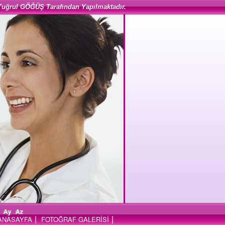
Tuğrul GÖĞÜŞ Tarafından Yapılmaktadır.
Ay
Az
|
|
ANASAYFA
FOTOĞRAF GALERİSİ