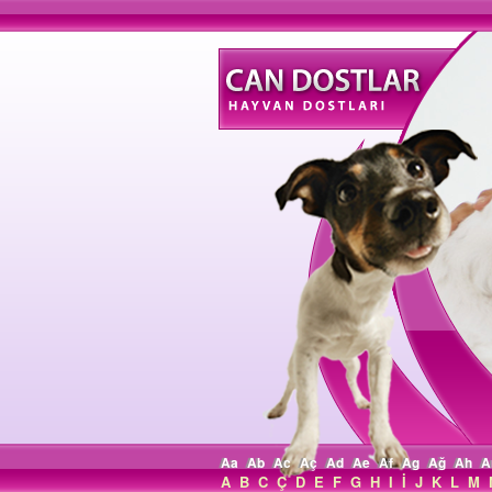
Aa
Ab
Ac
Aç
Ad
Ae
Af
Ag
Ağ
Ah
A
A
B
C
Ç
D
E
F
G
H
I
İ
J
K
L
M