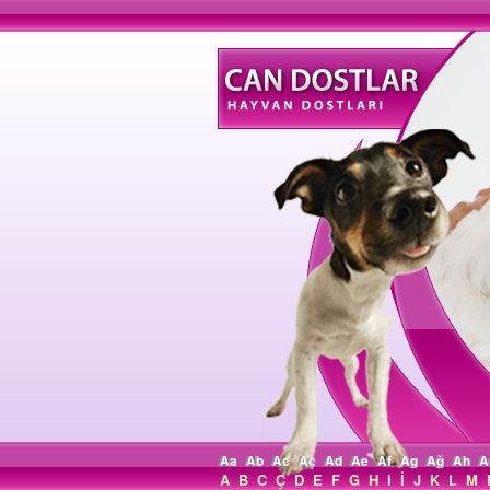
Aa
Ab
Ac
Aç
Ad
Ae
Af
Ag
Ağ
Ah
A
A
B
C
Ç
D
E
F
G
H
I
İ
J
K
L
M