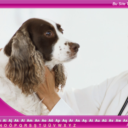
Bu Site 
ı
Ai
Aj
Ak
Al
Am
An
Ao
Aö
Ap
Aq
Ar
As
Aş
At
Au
Aü
Av
Aw
Ax
N
O
Ö
P
Q
R
S
Ş
T
U
Ü
V
W
X
Y
Z