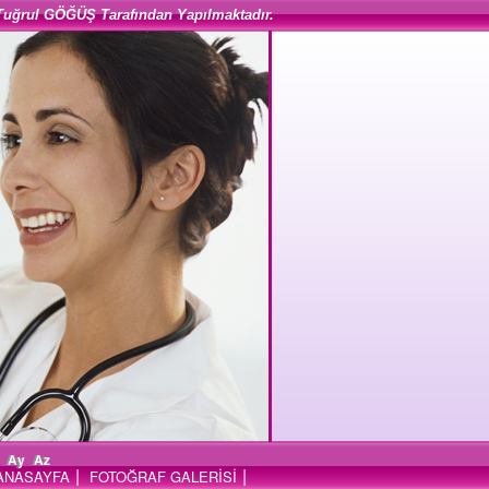
Tuğrul GÖĞÜŞ Tarafından Yapılmaktadır.
Ay
Az
|
|
ANASAYFA
FOTOĞRAF GALERİSİ