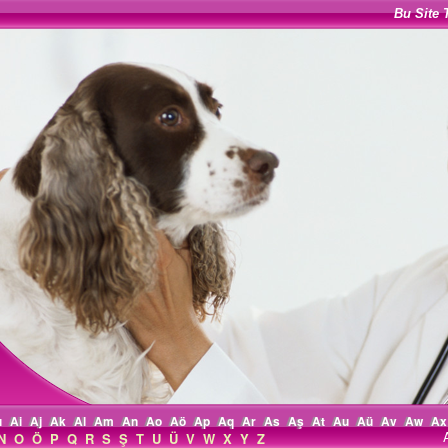
Bu Site 
ı
Ai
Aj
Ak
Al
Am
An
Ao
Aö
Ap
Aq
Ar
As
Aş
At
Au
Aü
Av
Aw
Ax
N
O
Ö
P
Q
R
S
Ş
T
U
Ü
V
W
X
Y
Z