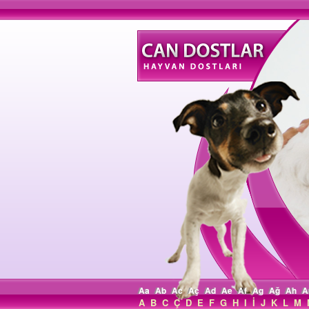
Aa
Ab
Ac
Aç
Ad
Ae
Af
Ag
Ağ
Ah
A
A
B
C
Ç
D
E
F
G
H
I
İ
J
K
L
M