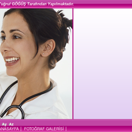
Tuğrul GÖĞÜŞ Tarafından Yapılmaktadır.
Ay
Az
|
|
ANASAYFA
FOTOĞRAF GALERİSİ